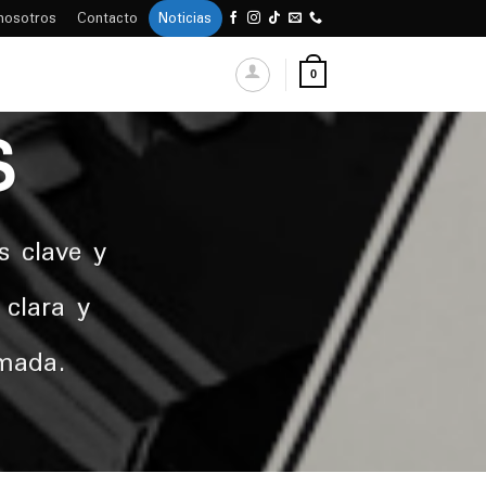
nosotros
Contacto
Noticias
0
S
s clave y
 clara y
rmada.