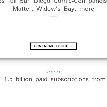
s full San Diego Comic-Con panels 
Matter, Widow’s Bay, more
CONTINUAR LEYENDO
→
NOTICIAS
t 1.5 billion paid subscriptions from