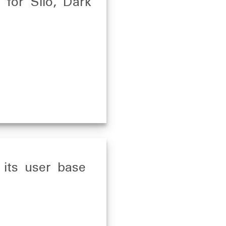
for Silo, Dark
 its user base