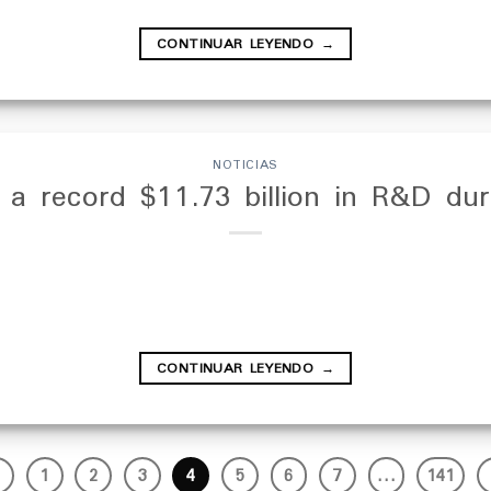
CONTINUAR LEYENDO
→
NOTICIAS
 a record $11.73 billion in R&D du
CONTINUAR LEYENDO
→
1
2
3
4
5
6
7
…
141