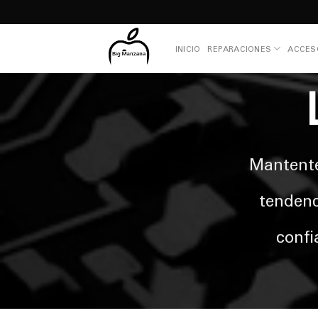
Skip
to
content
INICIO
REPARACIONES
ACCES
Mantente
tendenc
confi