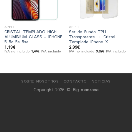
de
de
deseos
deseos
APPLE
APPLE
CRISTAL TEMPLADO HIGH
Set de Funda TPU
ALUMINIUM GLASS – IPHONE
Transparente + Cristal
5 5c 5s 5se
Templado iPhone X
1,19
€
2,99
€
IVA no incluido
1,44
€
IVA incluido
IVA no incluido
3,62
€
IVA incluido
SOBRE NOSOTROS
CONTACTO
NOTICIAS
Copyright 2026 ©
Big manzana