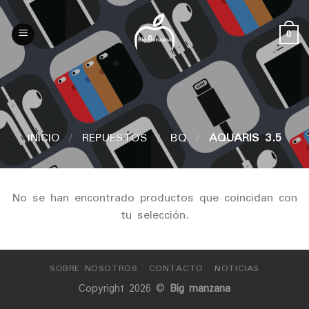
Skip
to
0
content
INICIO
/
REPUESTOS
/
BQ
/
AQUARIS 3.5
No se han encontrado productos que coincidan con
tu selección.
SOBRE NOSOTROS
CONTACTO
NOTICIAS
Copyright 2026 ©
Big manzana