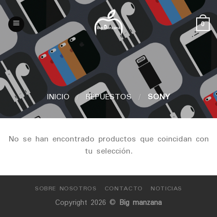
Skip
to
0
content
INICIO
/
REPUESTOS
/
SONY
No se han encontrado productos que coincidan con
tu selección.
SOBRE NOSOTROS
CONTACTO
NOTICIAS
Copyright 2026 ©
Big manzana