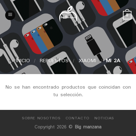
Skip
to
0
content
INICIO
/
REPUESTOS
/
XIAOMI
/
MI 2A
No se han encontrado productos que coincidan con
tu selección.
SOBRE NOSOTROS
CONTACTO
NOTICIAS
Copyright 2026 ©
Big manzana