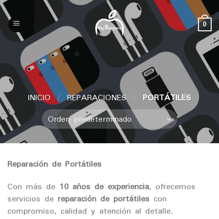
Skip
to
0
content
INICIO
/
REPARACIONES
/
PORTÁTILES
Reparación de Portátiles
Con más de
10 años de experiencia
, ofrecemos
servicios de
reparación de portátiles
con
compromiso, calidad y atención al detalle.