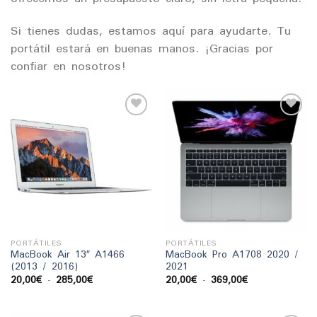
Si tienes dudas, estamos aquí para ayudarte. Tu
portátil estará en buenas manos. ¡Gracias por
confiar en nosotros!
Añadir
Añadir
a la
a la
lista
lista
de
de
deseos
deseos
PORTÁTILES
PORTÁTILES
MacBook Air 13″ A1466
MacBook Pro A1708 2020 /
(2013 / 2016)
2021
Rango
Rango
20,00
€
-
285,00
€
20,00
€
-
369,00
€
de
de
precios:
precios:
desde
desde
20,00€
20,00€