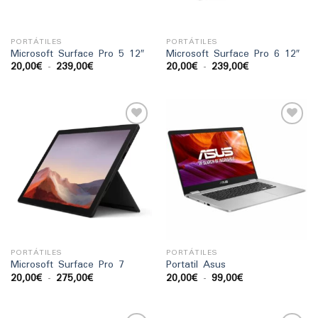
PORTÁTILES
PORTÁTILES
Microsoft Surface Pro 5 12″
Microsoft Surface Pro 6 12″
Rango
Rango
20,00
€
-
239,00
€
20,00
€
-
239,00
€
de
de
precios:
precios:
desde
desde
20,00€
20,00€
hasta
hasta
239,00€
239,00€
Añadir
Añadir
a la
a la
lista
lista
de
de
deseos
deseos
PORTÁTILES
PORTÁTILES
Microsoft Surface Pro 7
Portatil Asus
Rango
Rango
20,00
€
-
275,00
€
20,00
€
-
99,00
€
de
de
precios:
precios:
desde
desde
20,00€
20,00€