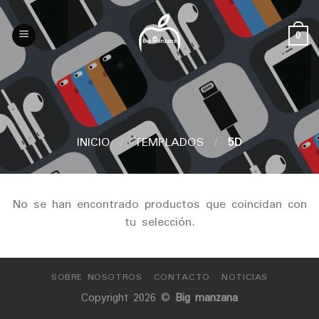
Skip
to
0
content
INICIO
/
TEMPLADOS
/
5D
No se han encontrado productos que coincidan con
tu selección.
SOBRE NOSOTROS
CONTACTO
NOTICIAS
Copyright 2026 ©
Big manzana