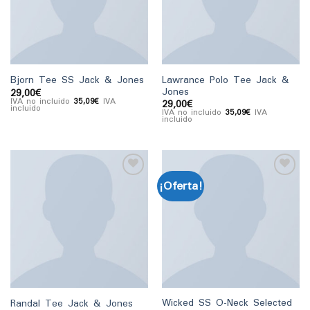
lista
lista
de
de
deseos
deseos
Lawrance Polo Tee Jack &
Bjorn Tee SS Jack & Jones
Jones
29,00
€
IVA no incluido
35,09
€
IVA
29,00
€
incluido
IVA no incluido
35,09
€
IVA
incluido
¡Oferta!
Añadir
Añadir
a la
a la
lista
lista
de
de
deseos
deseos
Wicked SS O-Neck Selected
Randal Tee Jack & Jones