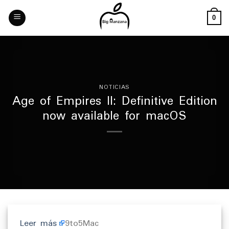
Skip
to
0
content
NOTICIAS
Age of Empires II: Definitive Edition
now available for macOS
Leer más
9to5Mac