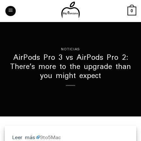
Skip
to
0
content
NOTICIAS
AirPods Pro 3 vs AirPods Pro 2:
There’s more to the upgrade than
you might expect
Leer más
9to5Mac