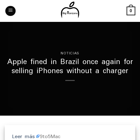
Skip
to
0
content
NOTICIAS
Apple fined in Brazil once again for
selling iPhones without a charger
Leer más
9to5Mac