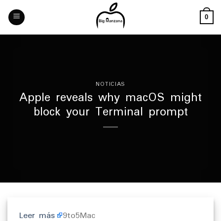
Skip
to
0
content
NOTICIAS
Apple reveals why macOS might
block your Terminal prompt
Leer más
9to5Mac