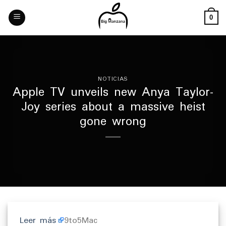
Skip
to
0
content
NOTICIAS
Apple TV unveils new Anya Taylor-
Joy series about a massive heist
gone wrong
Leer más
9to5Mac