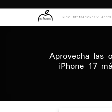
Skip
to
content
INICIO
REPARACIONES
ACCES
Aprovecha las o
iPhone 17 má