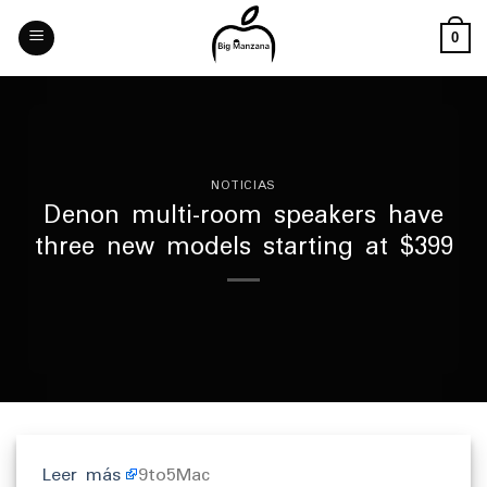
Skip
to
0
content
NOTICIAS
Denon multi-room speakers have
three new models starting at $399
Leer más
9to5Mac