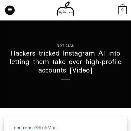
Skip
to
0
content
NOTICIAS
Hackers tricked Instagram AI into
letting them take over high-profile
accounts [Video]
Leer más
9to5Mac