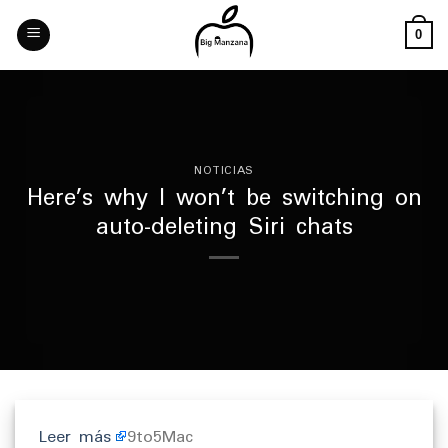
Skip
to
0
content
NOTICIAS
Here’s why I won’t be switching on
auto-deleting Siri chats
Leer más
9to5Mac