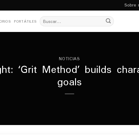
Sobre 
Buscar
ORIOS
PORTÁTILES
por:
NOTICIAS
ht: ‘Grit Method’ builds char
goals