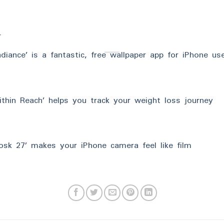
r
adiance’ is a fantastic, free wallpaper app for iPhone us
ithin Reach’ helps you track your weight loss journey
iosk 27’ makes your iPhone camera feel like film