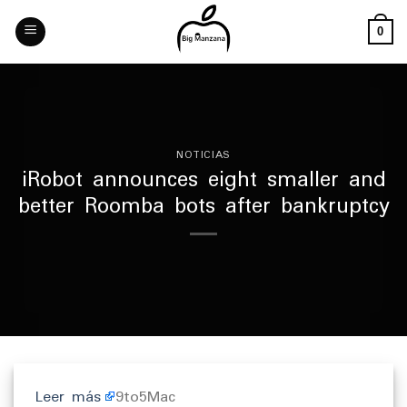
Skip
to
0
content
NOTICIAS
iRobot announces eight smaller and
better Roomba bots after bankruptcy
Leer más
9to5Mac