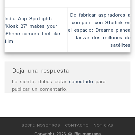
De fabricar aspiradores a
Indie App Spotlight:
competir con Starlink en
‘Kiosk 27’ makes your
el espacio: Dreame planea
iPhone camera feel like
lanzar dos millones de
film
satélites
Deja una respuesta
Lo siento, debes estar
conectado
para
publicar un comentario.
SOBRE NOSOTROS
CONTACTO
NOTICIAS
Copyright 2026 ©
Big manzana