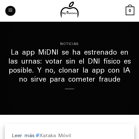
Skip
to
0
content
NOTICIAS
La app MiDNI se ha estrenado en
las urnas: votar sin el DNI físico es
posible. Y no, clonar la app con IA
no sirve para cometer fraude
Leer más
Xataka Móvil