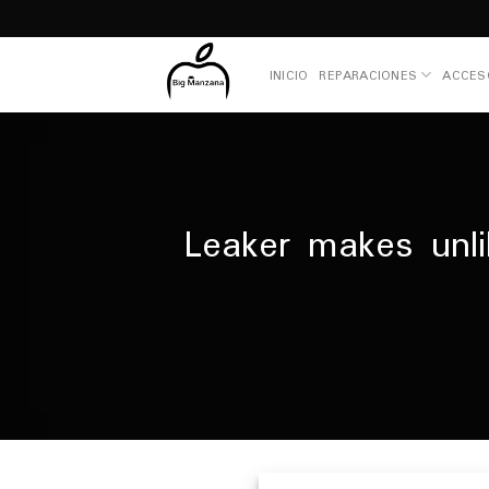
Skip
to
content
INICIO
REPARACIONES
ACCES
Leaker makes unli