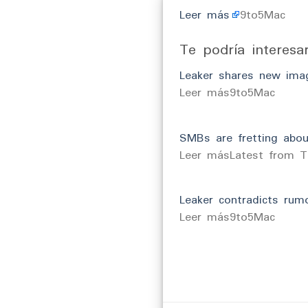
Leer más
9to5Mac
Te podría interesa
Leaker shares new imag
​Leer más9to5Mac
SMBs are fretting about
​Leer másLatest from 
Leaker contradicts rum
​Leer más9to5Mac