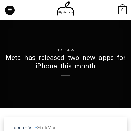
Skip
to
0
content
NOTICIAS
Meta has released two new apps for
iPhone this month
Leer más
9to5Mac