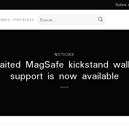
Sobre 
Buscar
ORIOS
PORTÁTILES
por:
NOTICIAS
ited MagSafe kickstand wal
support is now available