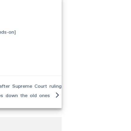
nds-on]
after Supreme Court ruling
kes down the old ones