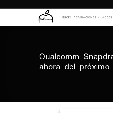
Skip
to
content
INICIO
REPARACIONES
ACCES
Qualcomm Snapdrag
ahora del próximo 