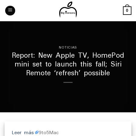
Skip
to
0
content
NOTICIAS
Report: New Apple TV, HomePod
mini set to launch this fall; Siri
Remote ‘refresh’ possible
Leer más
9to5Mac