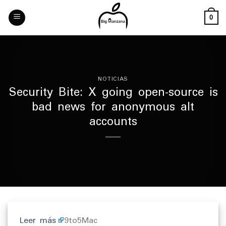
Skip
to
0
content
NOTICIAS
Security Bite: X going open-source is
bad news for anonymous alt
accounts
Leer más
9to5Mac