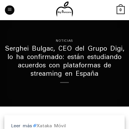
Skip
to
0
content
NOTICIAS
Serghei Bulgac, CEO del Grupo Digi,
lo ha confirmado: están estudiando
acuerdos con plataformas de
streaming en España
Leer más
Xataka Móvil