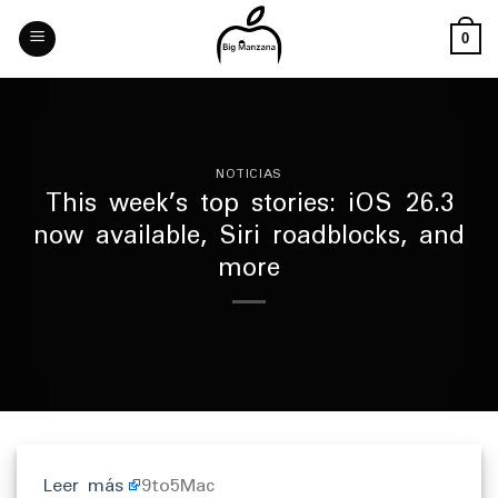
Skip
to
0
content
NOTICIAS
This week’s top stories: iOS 26.3
now available, Siri roadblocks, and
more
Leer más
9to5Mac