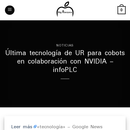
Skip
to
0
content
NOTICIAS
Última tecnología de UR para cobots
en colaboración con NVIDIA –
infoPLC
Leer más
«tecnología» – Google News