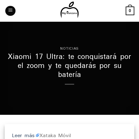
Skip
to
0
content
NOTICIAS
Xiaomi 17 Ultra: te conquistará por
el zoom y te quedarás por su
batería
Leer más
Xataka Móvil