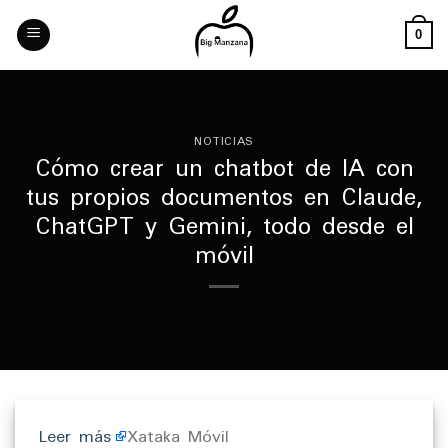
Skip
to
0
content
NOTICIAS
Cómo crear un chatbot de IA con
tus propios documentos en Claude,
ChatGPT y Gemini, todo desde el
móvil
Leer más
Xataka Móvil