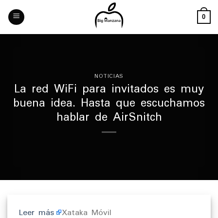
Skip
to
0
content
NOTICIAS
La red WiFi para invitados es muy
buena idea. Hasta que escuchamos
hablar de AirSnitch
Leer más
Xataka Móvil