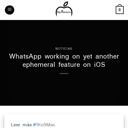
Skip
to
0
content
NOTICIAS
WhatsApp working on yet another
ephemeral feature on iOS
Leer más
9to5Mac