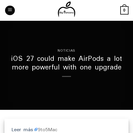
Skip
to
0
content
NOTICIAS
iOS 27 could make AirPods a lot
more powerful with one upgrade
Leer más
9to5Mac