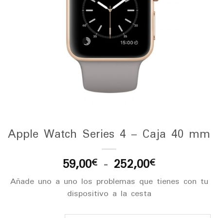
Apple Watch Series 4 – Caja 40 mm
Rango
59,00
-
252,00
€
€
de
Añade uno a uno los problemas que tienes con tu
precios:
dispositivo a la cesta
desde
59,00€