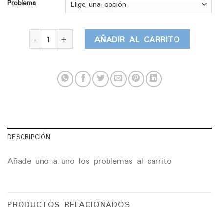
hasta
Problema
252,00€
Apple Watch Series 4 - Caja 40 mm cantidad
AÑADIR AL CARRITO
DESCRIPCIÓN
Añade uno a uno los problemas al carrito
PRODUCTOS RELACIONADOS