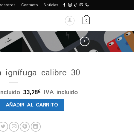
nosotros
Contacto
Noticias
0
 ignífuga calibre 30
incluido
33,28
IVA incluido
€
ífuga calibre 30 cantidad
AÑADIR AL CARRITO