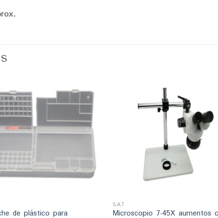
rox.
OS
Añadir
Añad
a la
a l
lista
lis
de
d
deseos
des
+
SAT
che de plástico para
Microscopio 7-45X aumentos 