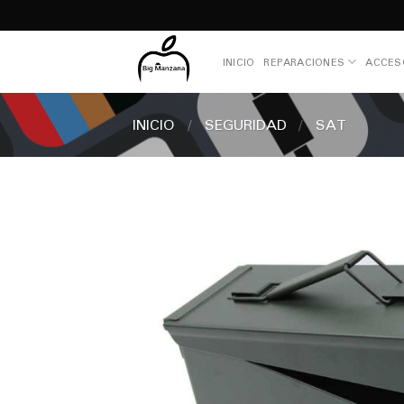
Skip
to
content
INICIO
REPARACIONES
ACCES
INICIO
/
SEGURIDAD
/
SAT