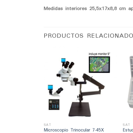
Medidas interiores 25,5x17x8,8
cm ap
PRODUCTOS RELACIONAD
Añadir
Añadir
a la
a la
lista
lista
de
de
deseos
deseos
+
+
SAT
SAT
ocular 7-45X
Microscopio Trinocular 7-45X
Estu