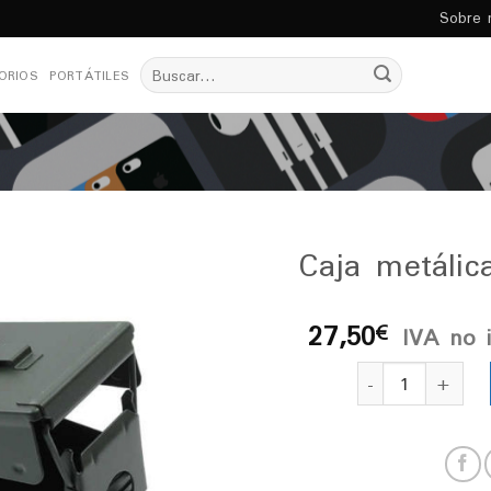
Sobre 
Buscar
ORIOS
PORTÁTILES
por:
Caja metálica
27,50
€
IVA no 
Añadir
a la
Caja metálica ign
lista
de
deseos