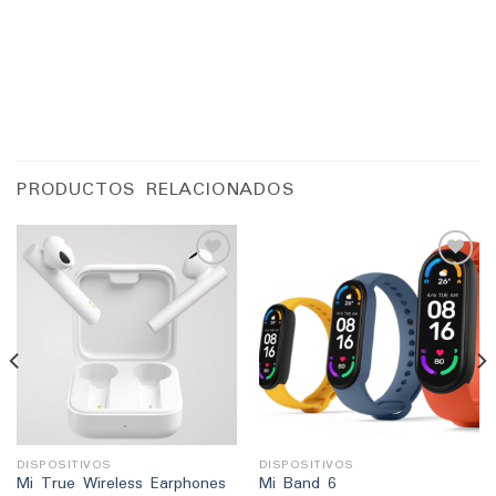
PRODUCTOS RELACIONADOS
Añadir
Añadir
a la
a la
lista
lista
de
de
deseos
deseos
DISPOSITIVOS
DISPOSITIVOS
Mi True Wireless Earphones
Mi Band 6