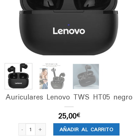
Auriculares Lenovo TWS HT05 negro
25,00
€
Auriculares Lenovo TWS HT05 negro cantidad
AÑADIR AL CARRITO