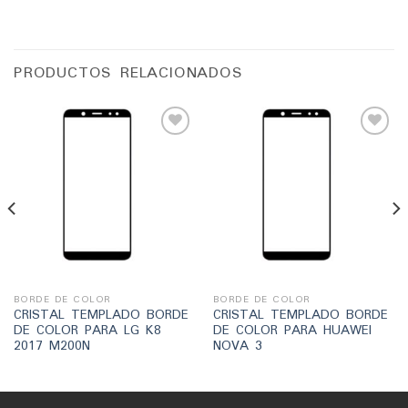
PRODUCTOS RELACIONADOS
Añadir
Añadir
a la
a la
lista
lista
de
de
deseos
deseos
BORDE DE COLOR
BORDE DE COLOR
CRISTAL TEMPLADO BORDE
CRISTAL TEMPLADO BORDE
DE COLOR PARA LG K8
DE COLOR PARA HUAWEI
2017 M200N
NOVA 3