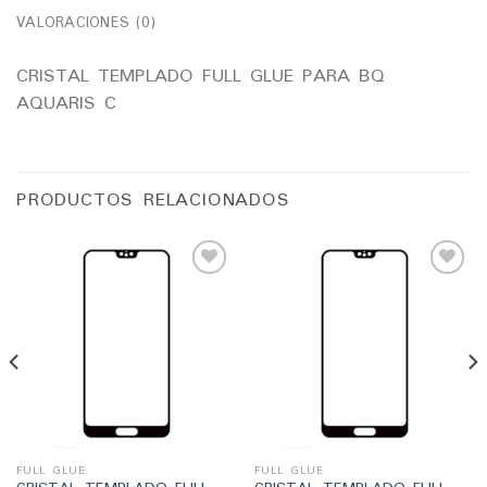
VALORACIONES (0)
CRISTAL TEMPLADO FULL GLUE PARA BQ
AQUARIS C
PRODUCTOS RELACIONADOS
Añadir
Añadir
a la
a la
lista
lista
de
de
deseos
deseos
FULL GLUE
FULL GLUE