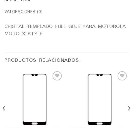
VALORACIONES (0)
CRISTAL TEMPLADO FULL GLUE PARA MOTOROLA
MOTO X STYLE
PRODUCTOS RELACIONADOS
Añadir
Añadir
a la
a la
lista
lista
de
de
deseos
deseos