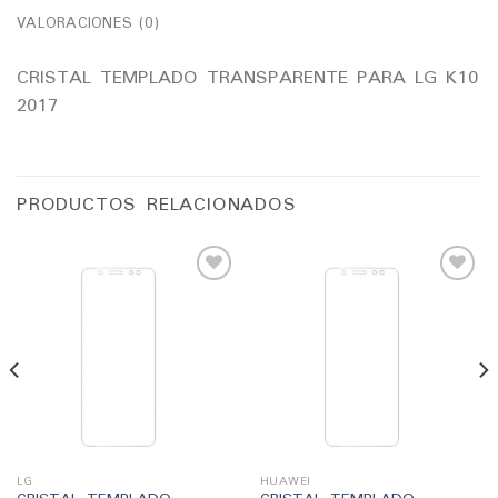
VALORACIONES (0)
CRISTAL TEMPLADO TRANSPARENTE PARA LG K10
2017
PRODUCTOS RELACIONADOS
Añadir
Añadir
a la
a la
lista
lista
de
de
deseos
deseos
LG
HUAWEI