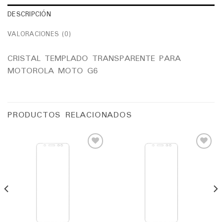
DESCRIPCIÓN
VALORACIONES (0)
CRISTAL TEMPLADO TRANSPARENTE PARA
MOTOROLA MOTO G6
PRODUCTOS RELACIONADOS
Añadir
Añadir
a la
a la
lista
lista
de
de
deseos
deseos