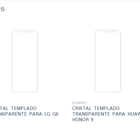
OS
Añadir
Añad
a la
a l
lista
lis
de
d
deseos
des
+
HUAWEI
STAL TEMPLADO
CRISTAL TEMPLADO
NSPARENTE PARA LG G6
TRANSPARENTE PARA HUAW
HONOR 9