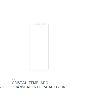
ir
Añadir
a
a la
ta
lista
e
de
eos
deseos
+
LG
CRISTAL TEMPLADO
EI
TRANSPARENTE PARA LG Q6