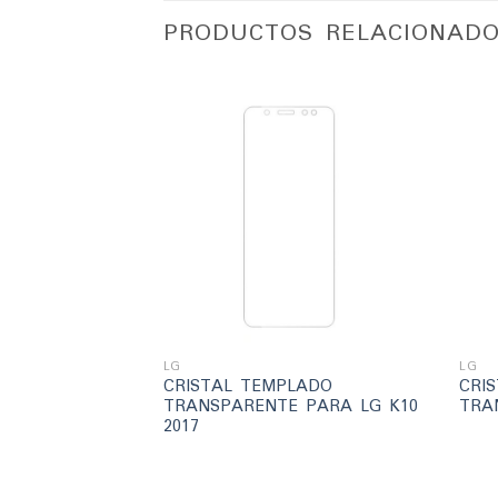
PRODUCTOS RELACIONAD
Añadir
Añadir
a la
a la
lista
lista
de
de
deseos
deseos
+
+
LG
LG
LADO
CRISTAL TEMPLADO
CRI
 PARA HUAWEI
TRANSPARENTE PARA LG K10
TRA
2017