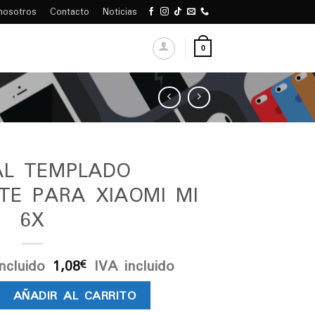
nosotros
Contacto
Noticias
0
AL TEMPLADO
TE PARA XIAOMI MI
6X
ncluido
1,08
IVA incluido
€
ADO TRANSPARENTE PARA XIAOMI MI 6X cantidad
AÑADIR AL CARRITO